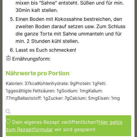
mixen bis "Sahne" entsteht. Süßen und für min.
30min kalt stellen.
Einen Boden mit Kokossahne bestreichen, den
zweiten Boden darauf setzen usw. Zum Schluss
die ganze Torte mit Sahne ummanteln und für
min. 2 Stunden kühl stellen.
Lasst es Euch schmecken!
Ernährungsform:
Nährwerte pro Portion
Kalorien:
37
kcal
Kohlenhydrate:
9
g
Protein:
1
g
Fett:
1
g
gesättigte Fettsäuren:
1
g
Sodium:
1
mg
Kalium:
77
mg
Ballaststoff:
1
g
Zucker:
7
g
Calcium:
5
mg
Eisen:
1
mg
Dein eigenes Rezept veröffentlichen?
Hier gehts
zum Rezeptformular
wir sind gespannt