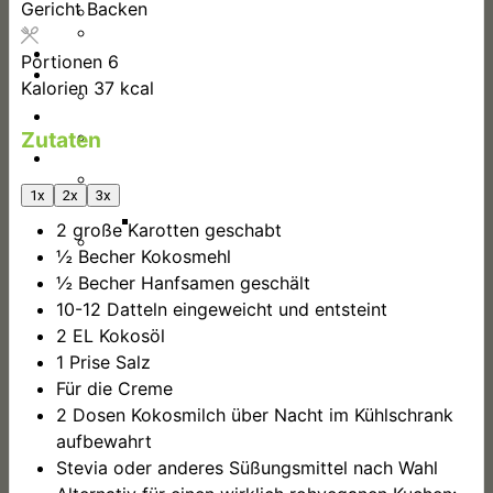
Gericht
Backen
Shop-Verzeichnis
Shop erstellen
Blog
Portionen
6
Rezepte
Kalorien
37
kcal
Rezept einreichen
Events
Zutaten
Event erstellen
über uns
Kontakt
1x
2x
3x
Gönner
Gönneranmeldung
2
große Karotten
geschabt
Impressum
½
Becher Kokosmehl
½
Becher Hanfsamen
geschält
10-12
Datteln
eingeweicht und entsteint
2
EL
Kokosöl
1
Prise Salz
Für die Creme
2
Dosen Kokosmilch
über Nacht im Kühlschrank
aufbewahrt
Stevia oder anderes Süßungsmittel nach Wahl