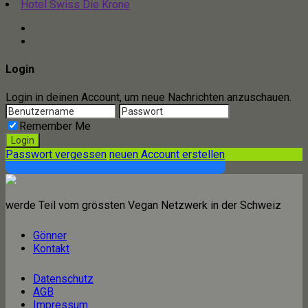
Hotel Swiss Die Krone
Login
Login in deinen Account, um neue Nachrichten anzuschauen.
Remember Me
Passwort vergessen
neuen Account erstellen
werde Teil vom grössten Vegan Netzwerk in der Schweiz
Gönner
Kontakt
Datenschutz
AGB
Impressum