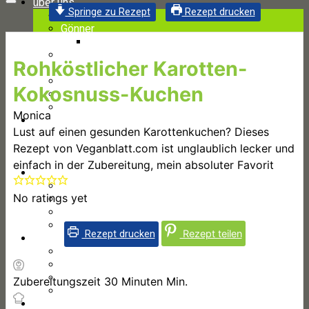
über uns
Springe zu Rezept
Rezept drucken
Kontakt
Gönner
Gönneranmeldung
Impressum
Rohköstlicher Karotten-
Ahimsa
Ahimsa
Kokosnuss-Kuchen
Ahimsa Statuten
Ahimsa – Glaubensbekenntnis
Monica
Lust auf einen gesunden Karottenkuchen? Dieses
Rezept von Veganblatt.com ist unglaublich lecker und
einfach in der Zubereitung, mein absoluter Favorit
Community
Mitglieder
No ratings yet
Gruppen
Diskussionen
Aktivitäten
Rezept teilen
Rezept drucken
Einträge
Eintrag hinzufügen
Job hinzufügen
Wohnen hinzufügen
Zubereitungszeit
30
Minuten
Min.
Patenschaft/Lebensplatz hinzufügen
Shops