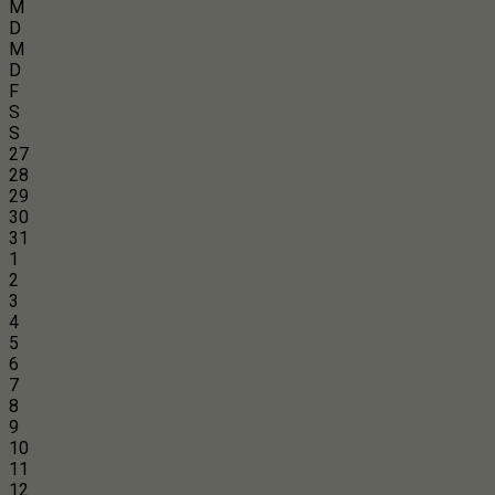
M
D
M
D
F
S
S
27
28
29
30
31
1
2
3
4
5
6
7
8
9
10
11
12