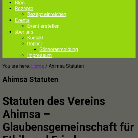
Blog
Rezepte
Rezept einreichen
Events
Event erstellen
über uns
Kontakt
Gönner
Gönneranmeldung
Impressum
You are here:
Home
/
Ahimsa Statuten
Ahimsa Statuten
Statuten des Vereins
Ahimsa –
Glaubensgemeinschaft für