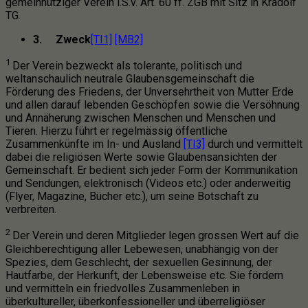
gemeinnütziger Verein i.S.v. Art. 60 ff. ZGB mit Sitz in Kradolf
TG.
3.
Zweck
[TI1]
[MB2]
1
Der Verein bezweckt als tolerante, politisch und
weltanschaulich neutrale Glaubensgemeinschaft die
Förderung des Friedens, der Unversehrtheit von Mutter Erde
und allen darauf lebenden Geschöpfen sowie die Versöhnung
und Annäherung zwischen Menschen und Menschen und
Tieren. Hierzu führt er regelmässig öffentliche
Zusammenkünfte im
In- und Ausland
[TI3]
durch und vermittelt
dabei die religiösen Werte sowie Glaubensansichten der
Gemeinschaft. Er bedient sich jeder Form der Kommunikation
und Sendungen, elektronisch (Videos etc.) oder anderweitig
(Flyer, Magazine, Bücher etc.), um seine Botschaft zu
verbreiten.
2
Der Verein und deren Mitglieder legen grossen Wert auf die
Gleichberechtigung aller Lebewesen, unabhängig von der
Spezies, dem Geschlecht, der sexuellen Gesinnung, der
Hautfarbe, der Herkunft, der Lebensweise etc. Sie fördern
und vermitteln ein friedvolles Zusammenleben in
überkultureller, überkonfessioneller und überreligiöser