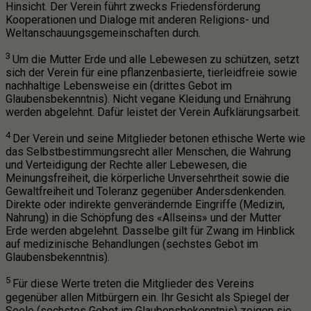
Hinsicht. Der Verein führt zwecks Friedensförderung
Kooperationen und Dialoge mit anderen Religions- und
Weltanschauungsgemeinschaften durch.
3
Um die Mutter Erde und alle Lebewesen zu schützen, setzt
sich der Verein für eine pflanzenbasierte, tierleidfreie sowie
nachhaltige Lebensweise ein (drittes Gebot im
Glaubensbekenntnis). Nicht vegane Kleidung und Ernährung
werden abgelehnt. Dafür leistet der Verein Aufklärungsarbeit.
4
Der Verein und seine Mitglieder betonen ethische Werte wie
das Selbstbestimmungsrecht aller Menschen, die Wahrung
und Verteidigung der Rechte aller Lebewesen, die
Meinungsfreiheit, die körperliche Unversehrtheit sowie die
Gewaltfreiheit und Toleranz gegenüber Andersdenkenden.
Direkte oder indirekte genverändernde Eingriffe (Medizin,
Nahrung) in die Schöpfung des «Allseins» und der Mutter
Erde werden abgelehnt. Dasselbe gilt für Zwang im Hinblick
auf medizinische Behandlungen (sechstes Gebot im
Glaubensbekenntnis).
5
Für diese Werte treten die Mitglieder des Vereins
gegenüber allen Mitbürgern ein. Ihr Gesicht als Spiegel der
Seele (sechstes Gebot im Glaubensbekenntnis) zeigen sie