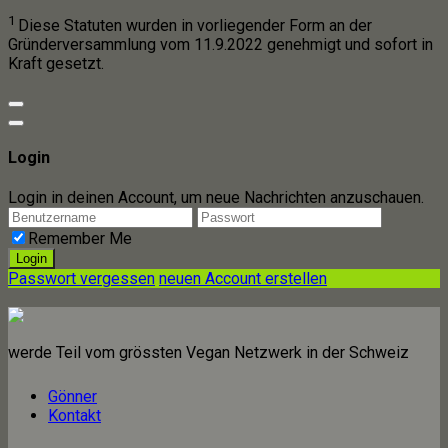
1
Diese Statuten wurden in vorliegender Form an der
Gründerversammlung vom 11.9.2022 genehmigt und sofort in
Kraft gesetzt.
Login
Login in deinen Account, um neue Nachrichten anzuschauen.
Remember Me
Passwort vergessen
neuen Account erstellen
werde Teil vom grössten Vegan Netzwerk in der Schweiz
Gönner
Kontakt