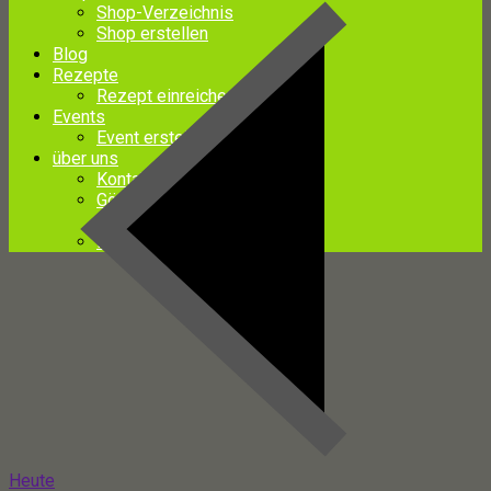
Shop-Verzeichnis
Shop erstellen
Blog
Rezepte
Rezept einreichen
Events
Event erstellen
über uns
Kontakt
Gönner
Gönneranmeldung
Impressum
Heute