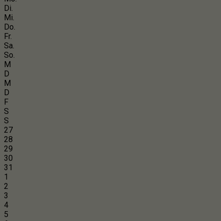
Di.
Mi.
Do.
Fr.
Sa.
So.
M
D
M
D
F
S
S
27
28
29
30
31
1
2
3
4
5