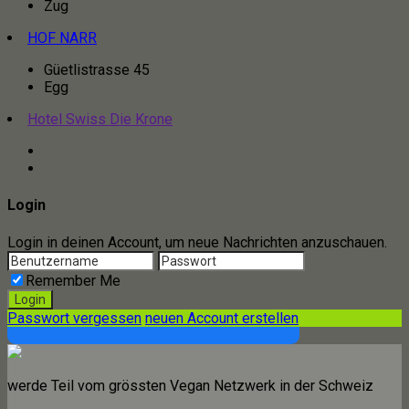
Zug
HOF NARR
Güetlistrasse 45
Egg
Hotel Swiss Die Krone
Login
Login in deinen Account, um neue Nachrichten anzuschauen.
Remember Me
Passwort vergessen
neuen Account erstellen
werde Teil vom grössten Vegan Netzwerk in der Schweiz