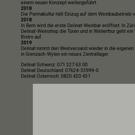
einem neuen Konzept weitergeführt.
2018
Die Permakultur hält Einzug auf dem Weinbaubetrieb v
2018
In Bern wird die erste Delinat-Weinbar eröffnet. In Züri
Delinat-Weinshop die Türen und in Winterthur geht ein
Bistro auf.
2019
Delinat nimmt den Weinversand wieder in die eigenen
in Grenzach-Wylen ein neues Zentrallager.
Delinat Schweiz: 071 227 63 00
Delinat Deutschland: 07624-33999-0
Delinat Österreich: 0820 420 431