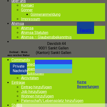
über uns
Kontakt
Gönner
Gönneranmeldung
Impressum
Ahimsa
Ahimsa
Favorit
Ahimsa Statuten
Ahimsa – Glaubensbekenntnis
Davidstr.44
9001
Sankt Gallen
(Kanton)
Sankt Gallen
Delinat - Wein
aus reicher Natur
Community
Mitglieder
Private
Gruppen
Nachricht
Diskussionen
Aktivitäten
Keine
Einträge
Bewertungen
Eintrag hinzufügen
Job hinzufügen
Wohnen hinzufügen
Patenschaft/Lebensplatz hinzufügen
Shops