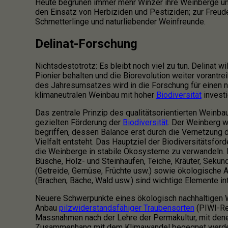
Heute begrünen immer mehr Winzer ihre Weinberge un
den Einsatz von Herbiziden und Pestiziden; zur Freud
Schmetterlinge und naturliebender Weinfreunde.
Delinat-Forschung
Nichtsdestotrotz: Es bleibt noch viel zu tun. Delinat wil
Pionier behalten und die Biorevolution weiter vorantre
des Jahresumsatzes wird in die Forschung für einen n
klimaneutralen Weinbau mit hoher
Biodiversität
investi
Das zentrale Prinzip des qualitätsorientierten Weinbau
gezielten Förderung der
Biodiversität
. Der Weinberg 
begriffen, dessen Balance erst durch die Vernetzung 
Vielfalt entsteht. Das Hauptziel der Biodiversitätsförd
die Weinberge in stabile Ökosysteme zu verwandeln.
Büsche, Holz- und Steinhaufen, Teiche, Kräuter, Sekun
(Getreide, Gemüse, Früchte usw.) sowie ökologische 
(Brachen, Bäche, Wald usw.) sind wichtige Elemente i
Neuere Schwerpunkte eines ökologisch nachhaltigen 
Anbau
pilzwiderstandsfähiger Traubensorten
(PIWI-Re
Massnahmen nach der Lehre der Permakultur, mit de
Zusammenhang mit dem Klimawandel begegnet werde