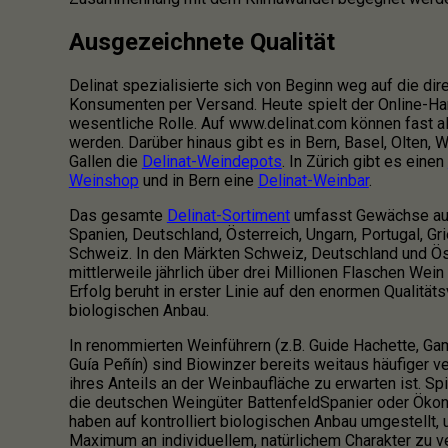
Ausgezeichnete Qualität
Delinat spezialisierte sich von Beginn weg auf die dir
Konsumenten per Versand. Heute spielt der Online-Ha
wesentliche Rolle. Auf www.delinat.com können fast al
werden. Darüber hinaus gibt es in Bern, Basel, Olten, W
Gallen die
Delinat-Weindepots
. In Zürich gibt es einen
Weinshop
und in Bern eine
Delinat-Weinbar
.
Das gesamte
Delinat-Sortiment
umfasst Gewächse aus 
Spanien, Deutschland, Österreich, Ungarn, Portugal, Gr
Schweiz. In den Märkten Schweiz, Deutschland und Ö
mittlerweile jährlich über drei Millionen Flaschen Wein
Erfolg beruht in erster Linie auf den enormen Qualitä
biologischen Anbau.
In renommierten Weinführern (z.B. Guide Hachette, G
Guía Peñín) sind Biowinzer bereits weitaus häufiger ve
ihres Anteils an der Weinbaufläche zu erwarten ist. S
die deutschen Weingüter BattenfeldSpanier oder Öko
haben auf kontrolliert biologischen Anbau umgestellt,
Maximum an individuellem, natürlichem Charakter zu v