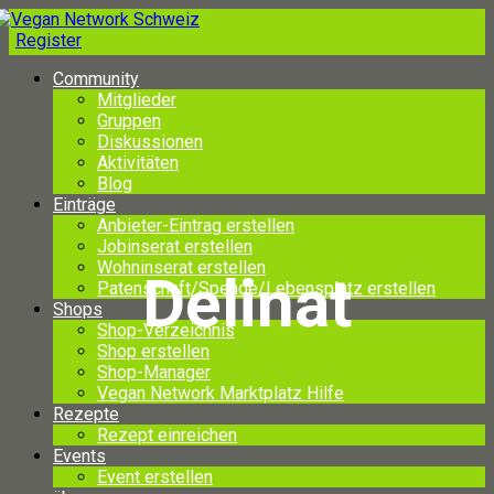
Register
Community
Mitglieder
Gruppen
Diskussionen
Aktivitäten
Blog
Einträge
Anbieter-Eintrag erstellen
Jobinserat erstellen
Wohninserat erstellen
Delinat
Patenschaft/Spende/Lebensplatz erstellen
Shops
Shop-Verzeichnis
Shop erstellen
Shop-Manager
Vegan Network Marktplatz Hilfe
Rezepte
Rezept einreichen
Events
Event erstellen