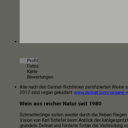
Profil
Fotos
Karte
Bewertungen
Alle nach den Delinat-Richtlinien zertifizierten Weine
2017 sind vegan gekeltert:
www.delinat.com/vegane-
Wein aus reicher Natur seit 1980
Schmetterlinge sollen wieder durch die Reben fliegen
Vision von Karl Schefer beim Anblick der kahlgespritz
gründete Delinat und förderte fortan die Verbreitung 