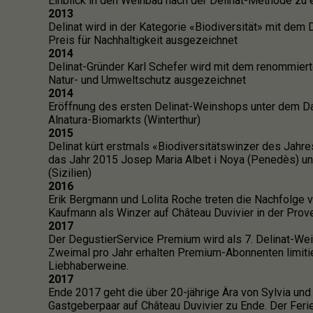
Einblick in den Weinbau nach der Delinat-Methode zu 
2013
Delinat wird in der Kategorie «Biodiversität» mit de
Preis für Nachhaltigkeit ausgezeichnet
2014
Delinat-Gründer Karl Schefer wird mit dem renommiert
Natur- und Umweltschutz ausgezeichnet
2014
Eröffnung des ersten Delinat-Weinshops unter dem D
Alnatura-Biomarkts (Winterthur)
2015
Delinat kürt erstmals «Biodiversitätswinzer des Jahres
das Jahr 2015 Josep Maria Albet i Noya (Penedès) 
(Sizilien)
2016
Erik Bergmann und Lolita Roche treten die Nachfolge 
Kaufmann als Winzer auf Château Duvivier in der Prov
2017
Der DegustierService Premium wird als 7. Delinat-Wei
Zweimal pro Jahr erhalten Premium-Abonnenten limiti
Liebhaberweine.
2017
Ende 2017 geht die über 20-jährige Ära von Sylvia un
Gastgeberpaar auf Château Duvivier zu Ende. Der Feri