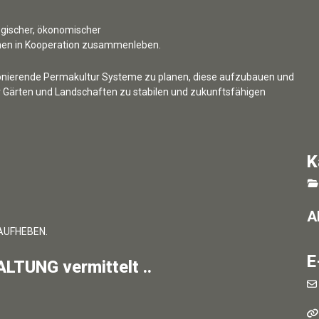
ogischer, ökonomischer
schen in Kooperation zusammenleben.
ionierende Permakultur Systeme zu planen, diese aufzubauen und
 Gärten und Landschaften zu stabilen und zukunftsfähigen
K
A
AUFHEBEN.
E
TUNG vermittelt ..