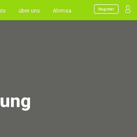
Register
nts
über uns
Ahimsa
tung