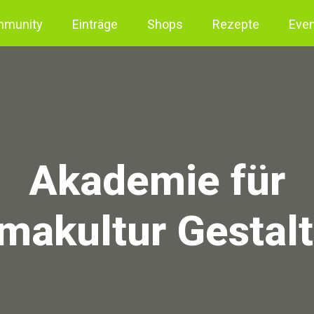
munity
Einträge
Shops
Rezepte
Eve
Akademie für
makultur Gestal