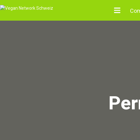
Com
Per