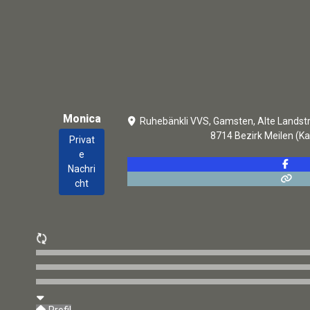
Monica
Ruhebänkli VVS, Gamsten, Alte Landst
8714
Bezirk Meilen
(Ka
Privat
e
Nachri
cht
Profil