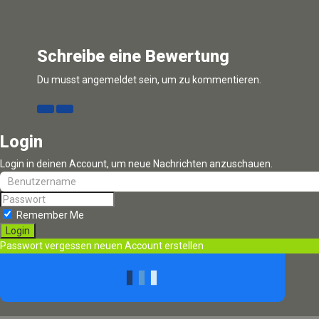
Schreibe eine Bewertung
Du musst
angemeldet sein
, um zu kommentieren.
Login
Keine Einträge gefunden
Login in deinen Account, um neue Nachrichten anzuschauen.
Leider wurden keine Einträge gefunden. Bitte ändere deine Suc
Google-Karte nicht geladen
Remember Me
Es ist leider unmöglich die Google-Maps-API zu laden.
Passwort vergessen
neuen Account erstellen