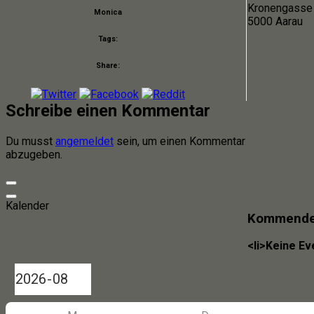
Kronengasse
Monica
5000 Aarau
Tags:
Share:
Schreibe einen Kommentar
Du musst
angemeldet
sein, um einen Kommentar
abzugeben.
Kalender
Kommende 
<li>Keine Ev