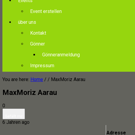
Events
Event erstellen
über uns
Kontakt
Gönner
Gönneranmeldung
Impressum
You are here:
Home
/ /
MaxMoriz Aarau
MaxMoriz Aarau
0
Gefällt mir
6 Jahren ago
Adresse