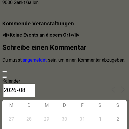
9000 Sankt Gallen
Kommende Veranstaltungen
<li>Keine Events an diesem Ort</li>
Schreibe einen Kommentar
Du musst
angemeldet
sein, um einen Kommentar abzugeben.
Kalender
M
D
M
D
F
S
S
27
28
29
30
31
1
2