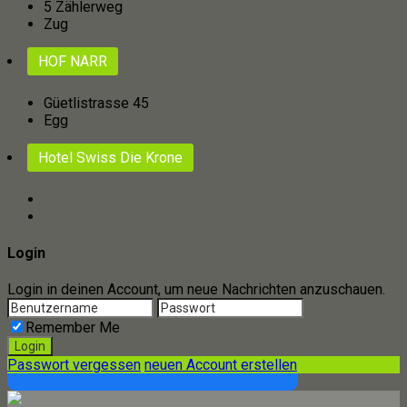
5 Zählerweg
Zug
HOF NARR
Güetlistrasse 45
Egg
Hotel Swiss Die Krone
Login
Login in deinen Account, um neue Nachrichten anzuschauen.
Remember Me
Passwort vergessen
neuen Account erstellen