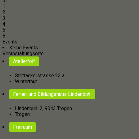
31
1
2
3
4
5
6
Events
Keine Events
Veranstaltungsorte
Atelierfoif
Strittackerstrasse 23 a
Winterthur
Ferien-und Bildungshaus Lindenbühl
Lindenbühl 2, 9043 Trogen
Trogen
Freiruum