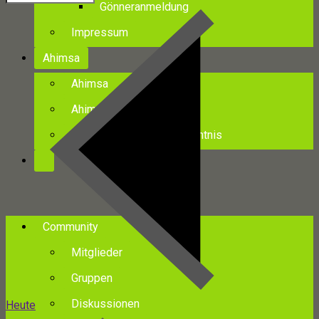
Gönneranmeldung
Impressum
Ahimsa
Ahimsa
Ahimsa Statuten
Ahimsa – Glaubensbekenntnis
Community
Mitglieder
Gruppen
Diskussionen
Heute