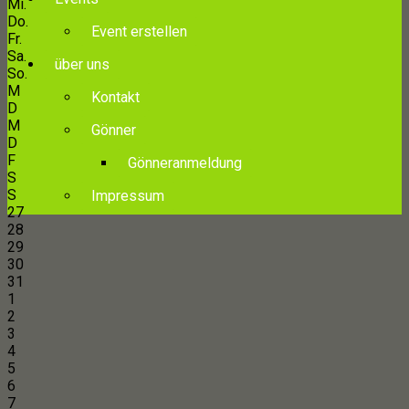
Mi.
Do.
Event erstellen
Fr.
Sa.
über uns
So.
M
Kontakt
D
M
Gönner
D
F
Gönneranmeldung
S
S
Impressum
27
28
29
30
31
1
2
3
4
5
6
7