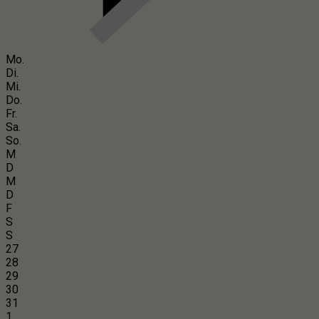
Mo.
Di.
Mi.
Do.
Fr.
Sa.
So.
M
D
M
D
F
S
S
27
28
29
30
31
1