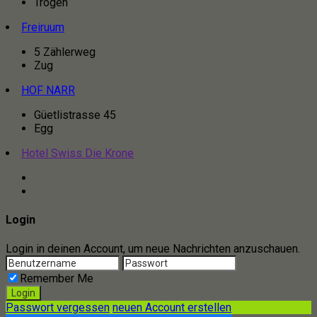
Trogen
Freiruum
5 Zählerweg
Zug
HOF NARR
Güetlistrasse 45
Egg
Hotel Swiss Die Krone
Login
Login in deinen Account, um neue Nachrichten anzuschauen.
Remember Me
Passwort vergessen
neuen Account erstellen