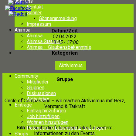
über uns
Kontakt
Gönner
Gönneranmeldung
Impressum
Ahimsa
Datum/Zeit
Ahimsa
02.04.2022
Ahimsa Statuten
13:45 - 17:00
Ahimsa – Glaubensbekenntnis
Kategorien
Aktivismus
Community
Gruppe
Mitglieder
Gruppen
Diskussionen
Aktivitäten
Circle of Compassion – wir machen Aktivismus mit Herz,
Einträge
Verstand & Tatkraft
Eintrag hinzufügen
Job hinzufügen
Wohnen hinzufügen
Bitte besucht die folgenden Links für weitere
Patenschaft/Lebensplatz hinzufügen
Informationen zu den Events:
Shops