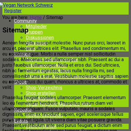
Register
You are here:
Home
/
Sitemap
Community
Mitglieder
Sitemap
Gruppen
Diskussionen
Aenean fringilla suscipit molestie. Nunc purus orci, laoreet in
Aktivitäten
arcu et, placerat ultrices elit. Phasellus sed condimentum mi,
Blog
eu sodales augue. Morbi a nulla semper nisl sollicitudin
Einträge
sodales. Maecenas sed ullamcorper nibh. Praesent ac dui a
Anbieter-Eintrag erstellen
justo faucibus ullamcorper. Nulla et eros dui. Sed ultricies,
Jobinserat erstellen
nibh ac fermentum egestas, lacus nulla fringilla mi, sed
Wohninserat erstellen
convallis nibh urna a erat. Vestibulum molestie sagittis sapien
Patenschaft/Spende/Lebensplatz erstellen
eu semper. Duis dui quam, rhoncus a ultricies at, commodo et
Shops
velit.
Shop-Verzeichnis
Shop erstellen
Phasellus feugiat sodales ullamcorper. Praesent elementum
Shop-Manager
leo eu fermentum hendrerit. Phasellus rutrum diam vel
Vegan Network Marktplatz Hilfe
ullamcorper aliquam. Fusce vulputate, mauris a sodales
Rezepte
dignissim, enim ex tincidunt sapien, eget scelerisque tellus
Rezept einreichen
purus sit amet ligula. Ut viverra diam vitae posuere gravida.
Events
Praesent vestibulum ante sed purus feugiat, a dictum enim
Event erstellen
facilisis. Sed imperdiet ornare tempor. Suspendisse non