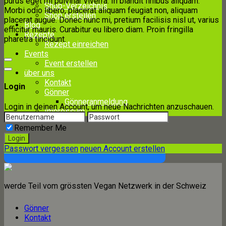
purus eget mi pulvinar viverra. In blandit finibus aliquam.
Shop-Verzeichnis
Morbi odio libero, placerat aliquam feugiat non, aliquam
Shop erstellen
placerat augue. Donec nunc mi, pretium facilisis nisl ut, varius
Blog
efficitur mauris. Curabitur eu libero diam. Proin fringilla
Rezepte
pharetra tincidunt.
Rezept einreichen
Events
Event erstellen
über uns
Kontakt
Login
Gönner
Gönneranmeldung
Login in deinen Account, um neue Nachrichten anzuschauen.
Impressum
Remember Me
Passwort vergessen
neuen Account erstellen
werde Teil vom grössten Vegan Netzwerk in der Schweiz
Gönner
Kontakt