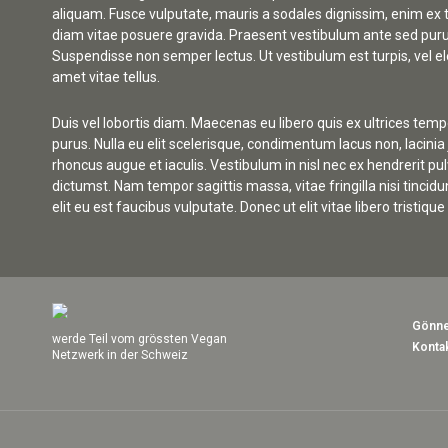
aliquam. Fusce vulputate, mauris a sodales dignissim, enim ex ti
diam vitae posuere gravida. Praesent vestibulum ante sed purus
Suspendisse non semper lectus. Ut vestibulum est turpis, vel ele
amet vitae tellus.
Duis vel lobortis diam. Maecenas eu libero quis ex ultrices te
purus. Nulla eu elit scelerisque, condimentum lacus non, lacin
rhoncus augue et iaculis. Vestibulum in nisl nec ex hendrerit pul
dictumst. Nam tempor sagittis massa, vitae fringilla nisi tinci
elit eu est faucibus vulputate. Donec ut elit vitae libero tristiqu
Gönne
werde Teil vom grössten Vegan
Konta
Netzwerk in der Schweiz