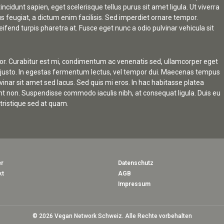
ncidunt sapien, eget scelerisque tellus purus sit amet ligula. Ut viverra
 feugiat, a dictum enim facilisis. Sed imperdiet ornare tempor.
ifend turpis pharetra at. Fusce eget nunc a odio pulvinar vehicula sit
mpor. Curabitur est mi, condimentum ac venenatis sed, ullamcorper eget
ia justo. In egestas fermentum lectus, vel tempor dui. Maecenas tempus
vinar sit amet sed lacus. Sed quis mi eros. In hac habitasse platea
dunt non. Suspendisse commodo iaculis nibh, at consequat ligula. Duis eu
e tristique sed at quam.
r
Datenschutz
kt
AGB
Impressum
© 2026 Vegan Network Schweiz. Alle Rechte vorbehalten