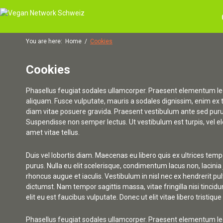
You are here:
Home
/
Cookies
Cookies
Phasellus feugiat sodales ullamcorper. Praesent elementum le
aliquam. Fusce vulputate, mauris a sodales dignissim, enim ex ti
diam vitae posuere gravida. Praesent vestibulum ante sed purus
Suspendisse non semper lectus. Ut vestibulum est turpis, vel ele
amet vitae tellus.
Duis vel lobortis diam. Maecenas eu libero quis ex ultrices te
purus. Nulla eu elit scelerisque, condimentum lacus non, lacin
rhoncus augue et iaculis. Vestibulum in nisl nec ex hendrerit pul
dictumst. Nam tempor sagittis massa, vitae fringilla nisi tinci
elit eu est faucibus vulputate. Donec ut elit vitae libero tristiqu
Phasellus feugiat sodales ullamcorper. Praesent elementum le