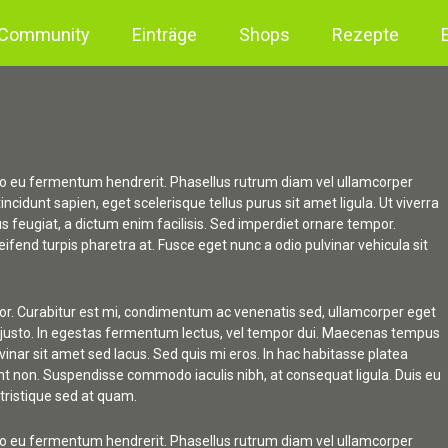
Community
Einträge
Shops
Rezepte
o eu fermentum hendrerit. Phasellus rutrum diam vel ullamcorper
ncidunt sapien, eget scelerisque tellus purus sit amet ligula. Ut viverra
 feugiat, a dictum enim facilisis. Sed imperdiet ornare tempor.
ifend turpis pharetra at. Fusce eget nunc a odio pulvinar vehicula sit
mpor. Curabitur est mi, condimentum ac venenatis sed, ullamcorper eget
ia justo. In egestas fermentum lectus, vel tempor dui. Maecenas tempus
vinar sit amet sed lacus. Sed quis mi eros. In hac habitasse platea
dunt non. Suspendisse commodo iaculis nibh, at consequat ligula. Duis eu
e tristique sed at quam.
o eu fermentum hendrerit. Phasellus rutrum diam vel ullamcorper