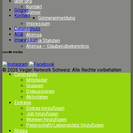
über uns
Kontakt
Gönner
Gönner
Kontakt
Gönneranmeldung
Impressum
Datenschutz
Ahimsa
AGB
Ahimsa
Impressum
Ahimsa Statuten
Ahimsa – Glaubensbekenntnis
social media
© 2026 Vegan Network Schweiz. Alle Rechte vorbehalten
Community
Mitglieder
Gruppen
Diskussionen
Aktivitäten
Einträge
Eintrag hinzufügen
Job hinzufügen
Wohnen hinzufügen
Patenschaft/Lebensplatz hinzufügen
Shops